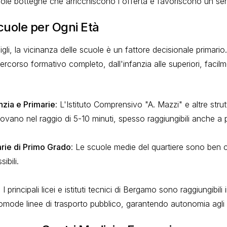
cole botteghe che arricchiscono l'offerta e favoriscono un se
cuole per Ogni Età
figli, la vicinanza delle scuole è un fattore decisionale primario
rcorso formativo completo, dall'infanzia alle superiori, facilm
nzia e Primarie
: L'Istituto Comprensivo "A. Mazzi" e altre stru
trovano nel raggio di 5-10 minuti, spesso raggiungibili anche a pi
rie di Primo Grado
: Le scuole medie del quartiere sono ben c
ibili.
: I principali licei e istituti tecnici di Bergamo sono raggiungibili 
omode linee di trasporto pubblico, garantendo autonomia agli s