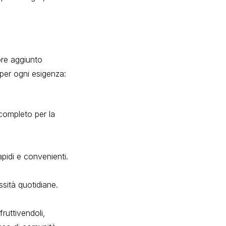
ore aggiunto
 per ogni esigenza:
 completo per la
apidi e convenienti.
ssità quotidiane.
fruttivendoli,