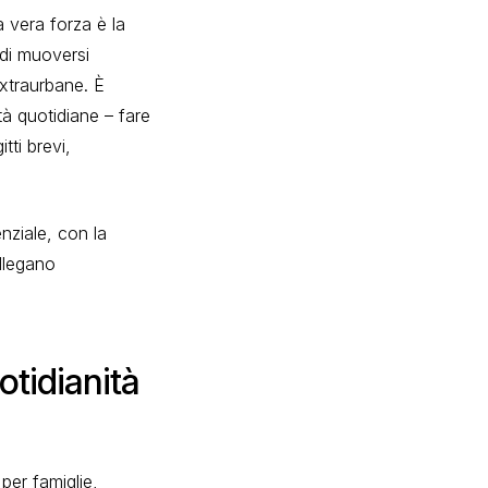
a vera forza è la
 di muoversi
extraurbane. È
tà quotidiane – fare
tti brevi,
enziale, con la
llegano
otidianità
per famiglie,