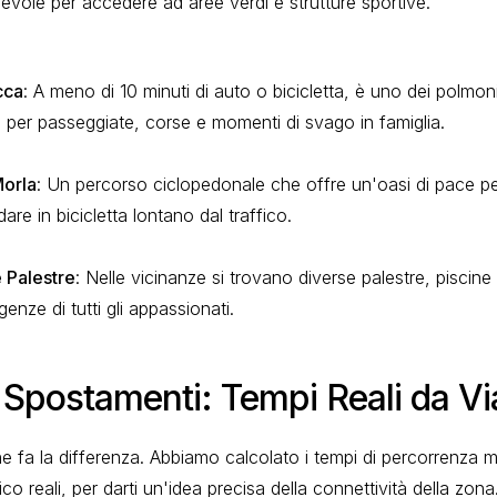
evole per accedere ad aree verdi e strutture sportive.
cca
: A meno di 10 minuti di auto o bicicletta, è uno dei polmoni
le per passeggiate, corse e momenti di svago in famiglia.
orla
: Un percorso ciclopedonale che offre un'oasi di pace p
re in bicicletta lontano dal traffico.
e Palestre
: Nelle vicinanze si trovano diverse palestre, piscine
genze di tutti gli appassionati.
e Spostamenti: Tempi Reali da V
che fa la differenza. Abbiamo calcolato i tempi di percorrenza
fico reali, per darti un'idea precisa della connettività della zona