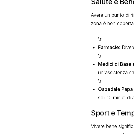
Salute e Ben
Avere un punto di ri
zona è ben coperta d
\n
Farmacie
: Diver
\n
Medici di Base e
un'assistenza san
\n
Ospedale Papa G
soli 10 minuti di
Sport e Tempo
Vivere bene significa