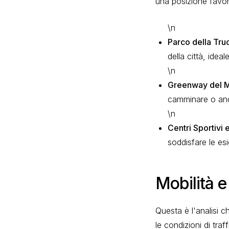
una posizione favor
\n
Parco della Tru
della città, idea
\n
Greenway del M
camminare o anda
\n
Centri Sportivi 
soddisfare le esi
Mobilità 
Questa è l'analisi 
le condizioni di traf