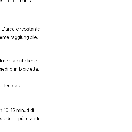
nso di comunità.
. L'area circostante
ente raggiungibile.
tture sia pubbliche
edi o in bicicletta.
ollegate e
in 10-15 minuti di
tudenti più grandi.