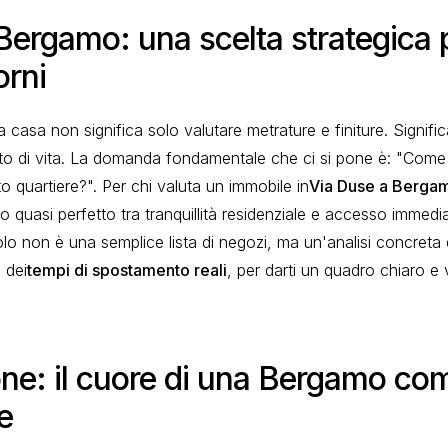
ergamo: una scelta strategica p
iorni
casa non significa solo valutare metrature e finiture. Signific
to di vita. La domanda fondamentale che ci si pone è: "Come 
to quartiere?". Per chi valuta un immobile in
Via Duse a Berga
brio quasi perfetto tra tranquillità residenziale e accesso immedi
lo non è una semplice lista di negozi, ma un'analisi concreta d
 dei
tempi di spostamento reali
, per darti un quadro chiaro e v
one: il cuore di una Bergamo co
e