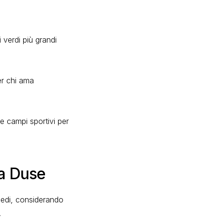
 verdi più grandi
er chi ama
 e campi sportivi per
ia Duse
 medi, considerando
.