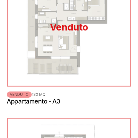
Venduto
VENDUTO
130 MQ
Appartamento - A3