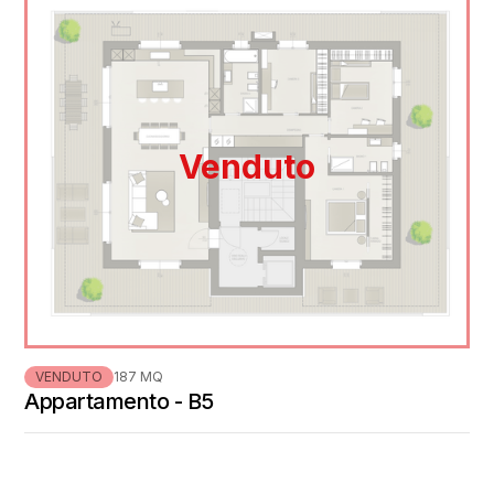
Venduto
VENDUTO
187 MQ
Appartamento - B5