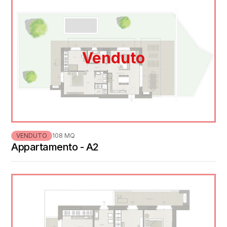
Venduto
VENDUTO
108 MQ
Appartamento - A2