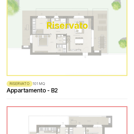
Riservato
RISERVATO
101 MQ
Appartamento - B2