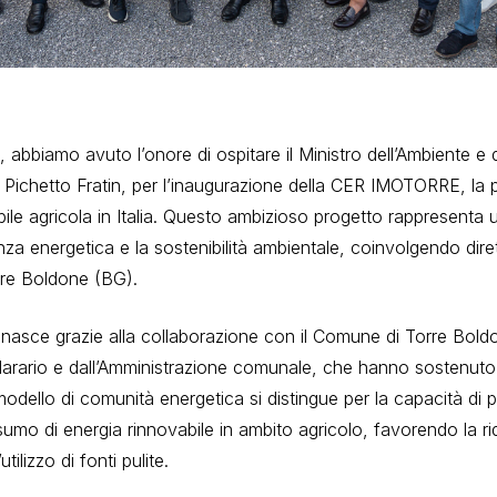
 abbiamo avuto l’onore di ospitare il Ministro dell’Ambiente e d
o Pichetto Fratin, per l’inaugurazione della CER IMOTORRE, la
ile agricola in Italia. Questo ambizioso progetto rappresenta
nza energetica e la sostenibilità ambientale, coinvolgendo dirett
rre Boldone (BG).
sce grazie alla collaborazione con il Comune di Torre Bold
rario e dall’Amministrazione comunale, che hanno sostenuto l’i
modello di comunità energetica si distingue per la capacità di
umo di energia rinnovabile in ambito agricolo, favorendo la ri
tilizzo di fonti pulite.