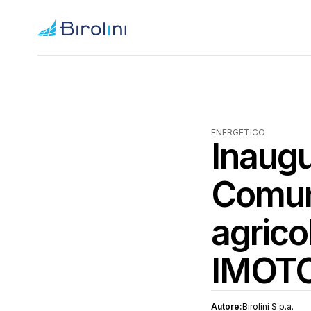
ENERGETICO
Inaugu
Comuni
agricol
IMOT
Autore:
Birolini S.p.a.