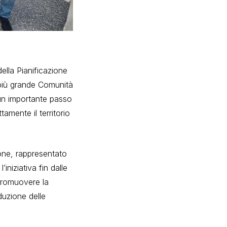
ella Pianificazione
 più grande Comunità
 un importante passo
amente il territorio
one, rappresentato
niziativa fin dalle
 promuovere la
duzione delle